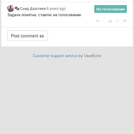
Саид Даштиев
6 years ago
На голосовании
Задача понятна, ставлю на голосование
|
Customer support service
by UserEcho