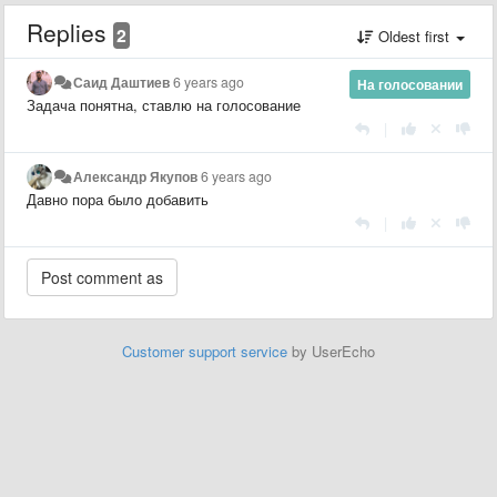
Replies
2
Oldest first
Саид Даштиев
6 years ago
На голосовании
Задача понятна, ставлю на голосование
|
Александр Якупов
6 years ago
Давно пора было добавить
|
Customer support service
by UserEcho